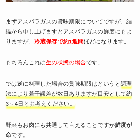
まずアスパラガスの賞味期限についてですが、結
論から申し上げますとアスパラガスの鮮度にもよ
りますが、
冷蔵保存で約1週間
ほどになります。
もちろんこれは
生の状態の場合
です。
では逆に料理した場合の賞味期限はというと
調理
法により若干誤差が数日ありますが目安として約
3～4日とお考えください。
野菜もお肉にも共通して言えることですが
鮮度が
命
です。